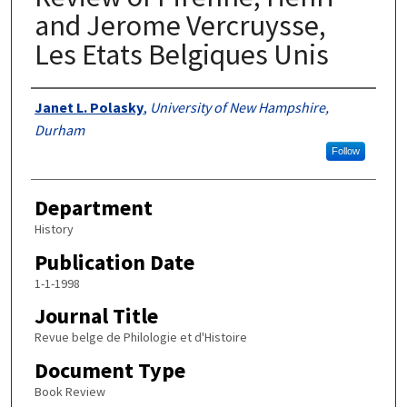
and Jerome Vercruysse,
Les Etats Belgiques Unis
Authors
Janet L. Polasky
,
University of New Hampshire,
Durham
Follow
Department
History
Publication Date
1-1-1998
Journal Title
Revue belge de Philologie et d'Histoire
Document Type
Book Review