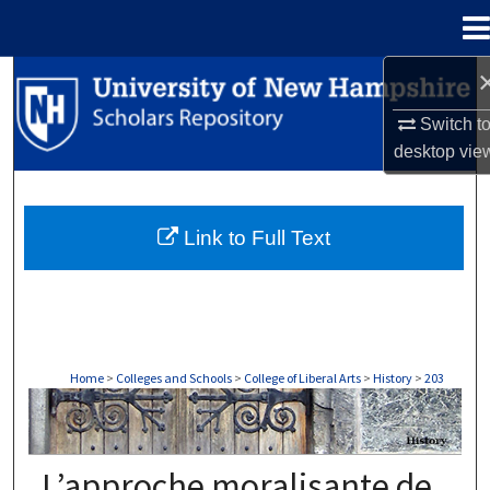
Menu
Home
Search
Switch t
Browse Collections
desktop
vie
My Account
Link to Full Text
About
Digital Commons Network™
Home
>
Colleges and Schools
>
College of Liberal Arts
>
History
>
203
HISTORY
L’approche moralisante de