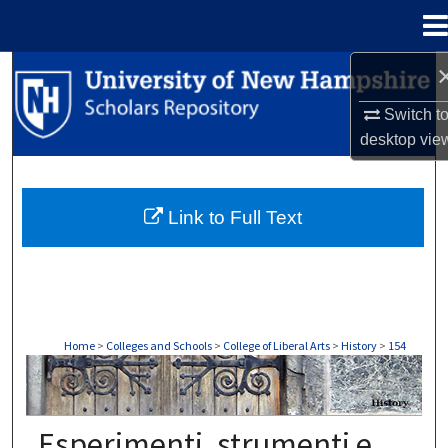
Menu
Home
Search
Switch t
Browse Collections
desktop
vie
My Account
Link to Full Text
About
Digital Commons Network™
Home
>
Colleges and Schools
>
College of Liberal Arts
>
History
>
154
HISTORY
Esperimenti, strumenti e