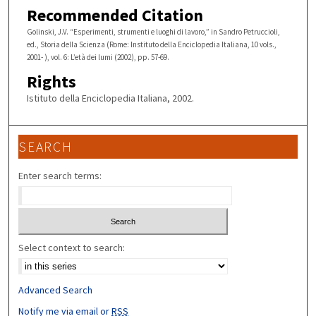
Recommended Citation
Golinski, J.V. “Esperimenti, strumenti e luoghi di lavoro,” in Sandro Petruccioli,
ed., Storia della Scienza (Rome: Instituto della Enciclopedia Italiana, 10 vols.,
2001- ), vol. 6: L’età dei lumi (2002), pp. 57-69.
Rights
Istituto della Enciclopedia Italiana, 2002.
SEARCH
Enter search terms:
Select context to search:
Advanced Search
Notify me via email or
RSS